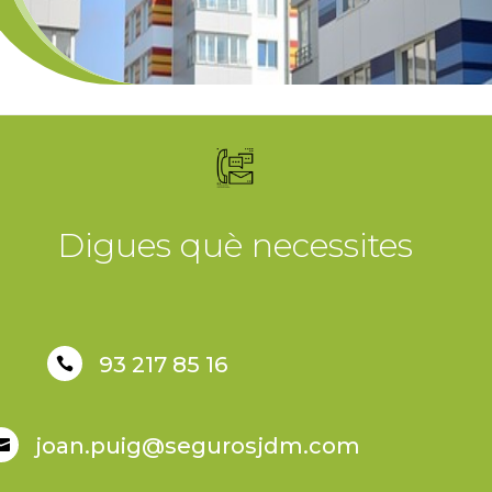
Digues què necessites
93 217 85 16

joan.puig@segurosjdm.com
