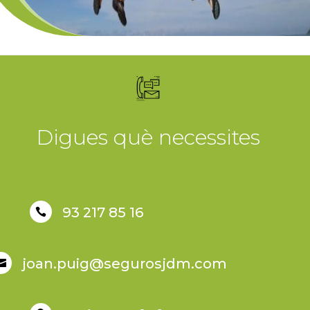
Digues què necessites
93 217 85 16

joan.puig@segurosjdm.com
