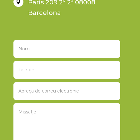
París 209 2º 2ª 08008

Barcelona