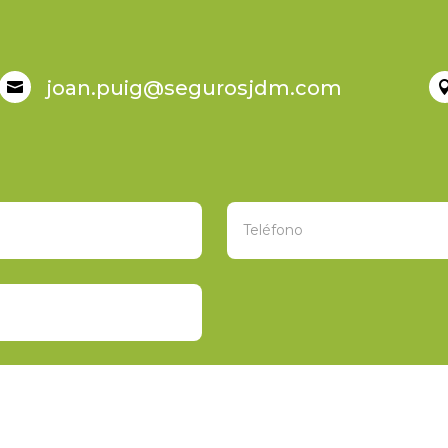
joan.puig@segurosjdm.com
