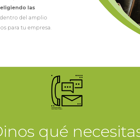
,
eligiendo las
dentro del amplio
os para tu empresa.
inos qué necesita