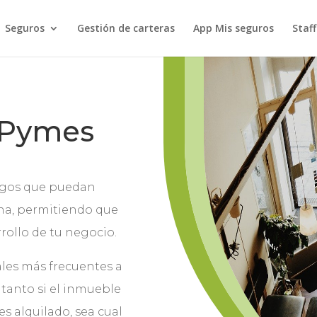
Seguros
Gestión de carteras
App Mis seguros
Staff
 Pymes
sgos que puedan
ana, permitiendo que
rollo de tu negocio.
ales más frecuentes a
 tanto si el inmueble
es alquilado, sea cual