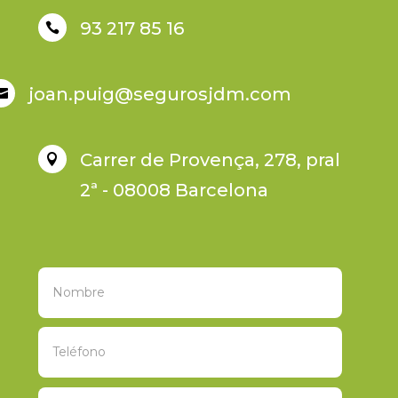
93 217 85 16

joan.puig@segurosjdm.com

Carrer de Provença, 278, pral

2ª - 08008 Barcelona